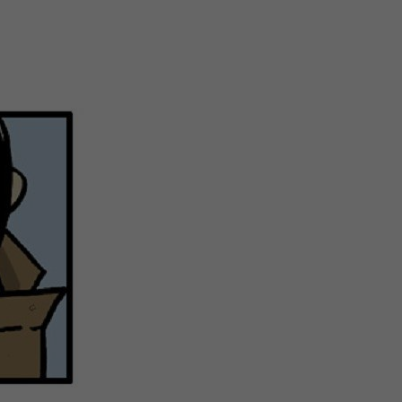
注
浪
空
制