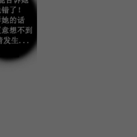
微
间
URL