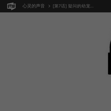
心灵的声音
[第7话] 疑问的幼宠（1）