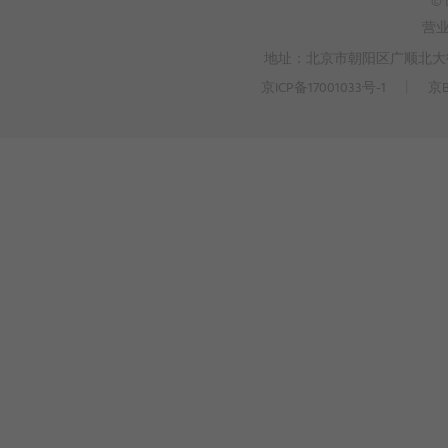
© 
营
地址：北京市朝阳区广顺北大街3
京ICP备17001033号-1
丨
京B
>
WEBTO