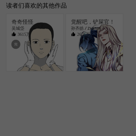
读者们喜欢的其他作品
奇奇怪怪
觉醒吧，铲屎官！
吴城垈
孙齐皓 / ZHENA
3615万
2626万