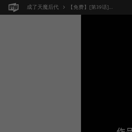
成了天魔后代
【免费】[第39话] 第一季 后记