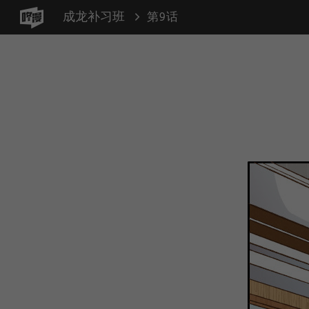
成龙补习班
第9话