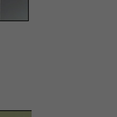
注
浪
空
制