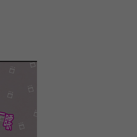
微
间
URL