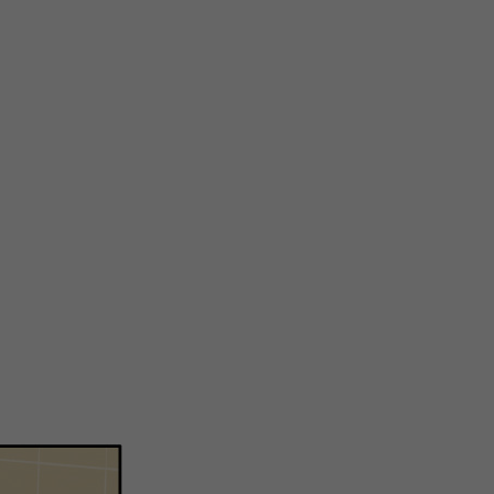
关
新
QQ
复