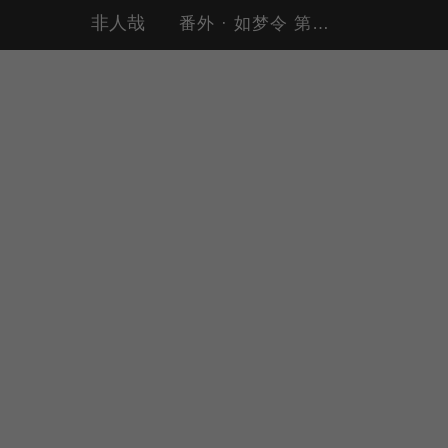
非人哉
番外 · 如梦令 第一回