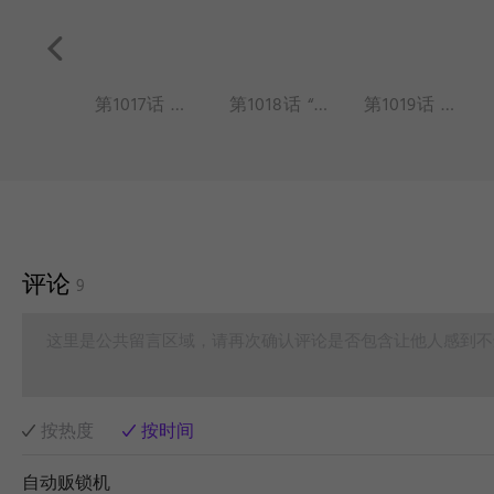
第1016话 做大做强，再创辉煌。
第1017话 不是冤家不聚头。
第1018话 “装尽乾坤并四海，任他宝物尽收藏。”——《封神演义》第五十回
第1019话 来无影，去无踪，竹篮打水一场空。
评论
9
这里是公共留言区域，请再次确认评论是否包含让他人感到不
按热度
按时间
自动贩锁机