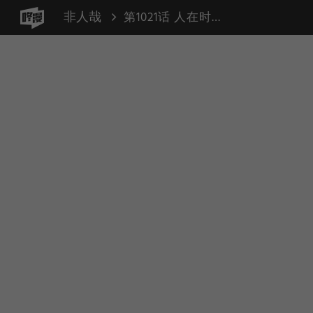
非人哉
第1021话 人在时中，船遇顺风。