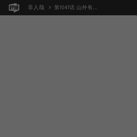
非人哉
第1041话 山外有山，狗外有狗。