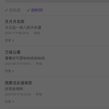
按热度
按时间
月月月岛萤
大士这一米八的大长腿
2024-11-11 09:24:12
举报
回复
万俟云珊
饕餮好可爱哈哈哈哈哈哈
2024-09-17 07:04:15
举报
回复
我要活在漫画里
好喜欢细狗
2024-09-14 14:33:30
举报
回复