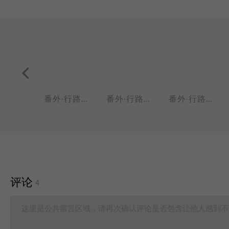
第1039话 一去长离绝，千岁复相望。
番外·行路难01
番外·行路难02：多歧路，今安在？
番外·行路难03：长风破浪会有时，直挂云帆济沧海。
评论
4
这里是公共留言区域，请再次确认评论是否包含让他人感到不