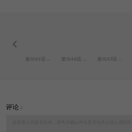
第1044话 胡噜胡噜毛儿，吓不着。
第1045话 强健体魄，锻炼精神。
第1046话 像不像，三分样。
第1047话 原谅我这一生不羁放纵爱自由。
评论
2
这里是公共留言区域，请再次确认评论是否包含让他人感到不