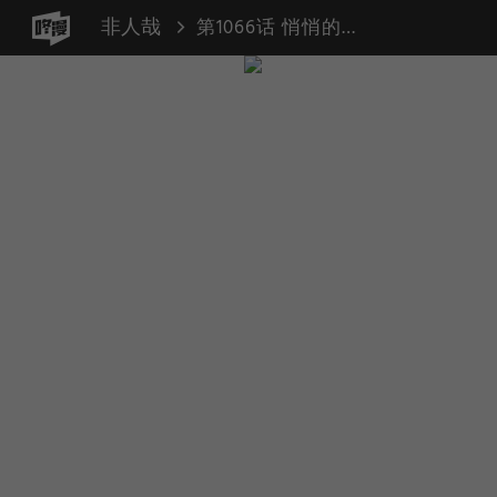
非人哉
第1066话 悄悄的我走了，正如我悄悄的来；我挥一挥衣袖，只带走一片云彩。