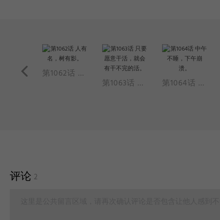
第1061话 演员的自我修养。
第1062话 人有名，树有影。
第1063话 只要愿意干活，就会有干不完的活。
第1064话 中午不睡，下午崩溃。
评论
2
这里是公共留言区域，请再次确认评论是否包含让他人感到不