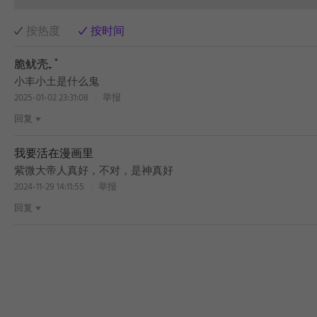
按热度
按时间
脆鱿壳₊ ﾟ
小丰小土是什么鬼
2025-01-02 23:31:08
举报
回复
我要活在漫画里
紫微大帝人真好，不对，是神真好
2024-11-29 14:11:55
举报
回复