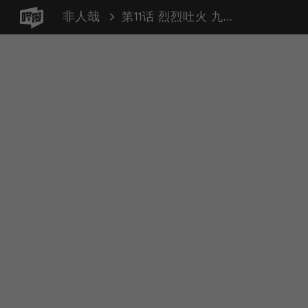
非人哉
第11话 烈烈吐火 九月小玉（龙力微波 更早之前的故事）