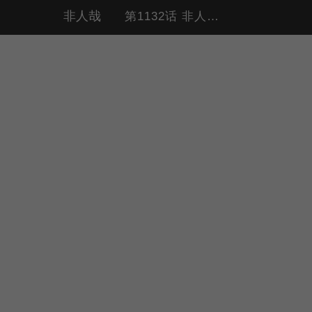
非人哉
第1132话 非人一中体育课