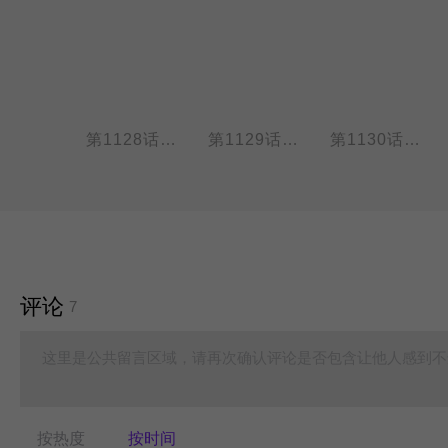
第1127话 夜眠清早起，又有不眠人。
第1128话 病人腰痛，医生头痛。
第1129话 谁知明镜里，形影自相怜。
第1130话 力气是压大的，胆子是吓大的。
评论
7
这里是公共留言区域，请再次确认评论是否包含让他人感到不
按热度
按时间