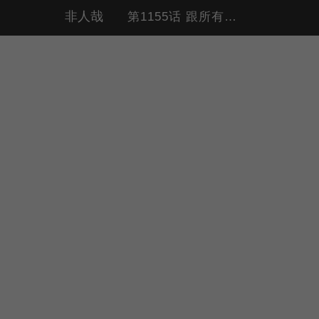
非人哉
第1155话 跟所有的烦恼说拜拜。