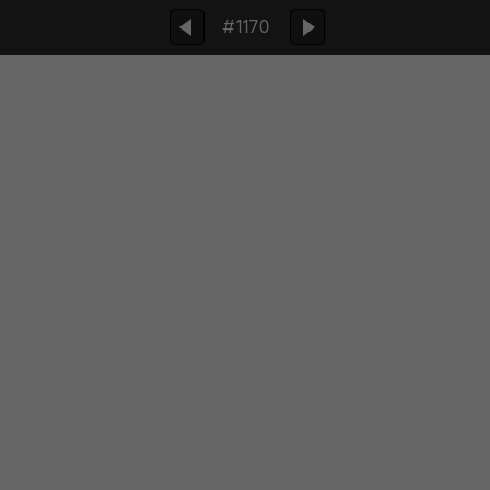
#1170