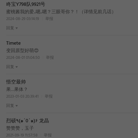
咚宝Y798队9921号
蜜桃酱我的爱...嗯...嗯？三眼哥你？！（详情见前几话）
2024-08-29 03:14:19
举报
回复
Timete
变回原型好萌😍
2024-08-01 01:04:50
举报
回复
悟空最帅
果…果体？
2023-01-03 20:39:41
举报
回复
烈硕٩(๑´0`๑)۶ 龙晶
赞赞赞，玉子
2021-09-19 11:57:58
举报