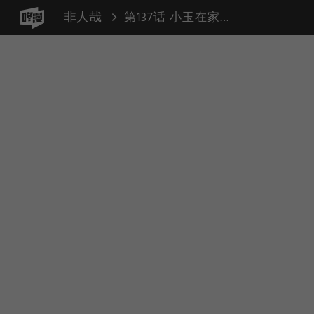
非人哉
第137话 小玉在家（放飞 Q&A）