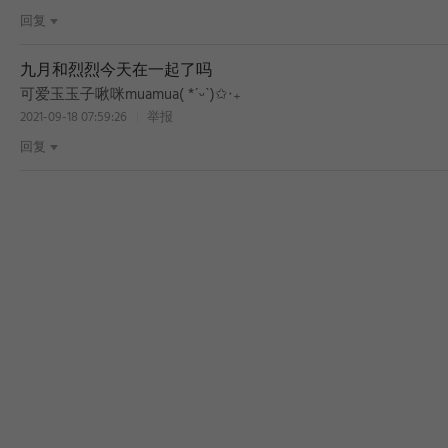
回复
九月和烈烈今天在一起了吗
可爱玉玉子啾咪muamua( *ˊᵕˋ)✩︎‧₊
2021-09-18 07:59:26
举报
回复