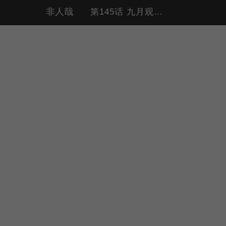
非人哉
第145话 九月观音哪吒（心软 标准结局）