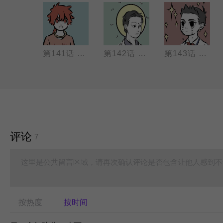
第140话 三眼哥黑发狗（迟钝 哲学）
第141话 红孩儿龙女赶作业（NO BB, 计划）
第142话 观音蚊子（平静 速冻）
第143话 九月哪吒（眼泪 uncle李）
评论
7
这里是公共留言区域，请再次确认评论是否包含让他人感到不
按热度
按时间