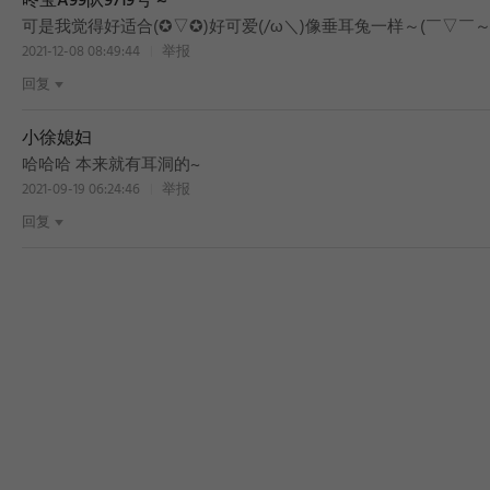
咚宝A99队9719号 ~
可是我觉得好适合(✪▽✪)好可爱(/ω＼)像垂耳兔一样～(￣▽￣～
2021-12-08 08:49:44
举报
回复
小徐媳妇
哈哈哈 本来就有耳洞的~
2021-09-19 06:24:46
举报
回复