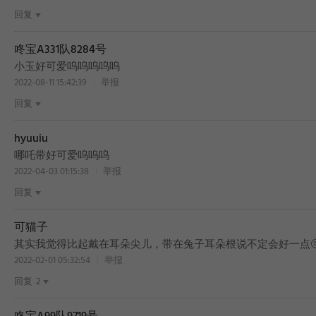
回复
咚宝A331队8284号
小玉好可爱呜呜呜呜呜
2022-08-11 15:42:39
举报
回复
hyuuiu
哪吒带好可爱呜呜呜
2022-04-03 01:15:38
举报
回复
可猫子
其实我觉得比起戴在耳朵尖儿，带在兔子耳朵根说不定会好一点
2022-02-01 05:32:54
举报
回复
2