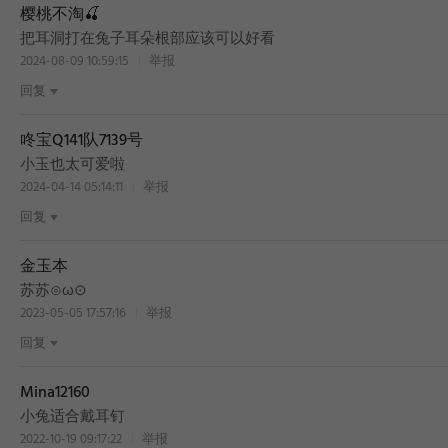
樱桃不淘🍒
把耳洞打在兔子耳朵根部应该可以好看
2024-08-09 10:59:15
举报
回复
咚宝Q141队7139号
小玉也太可爱啦
2024-04-14 05:14:11
举报
回复
金玉本
苏苏⊙ω⊙
2023-05-05 17:57:16
举报
回复
Mina12160
小兔适合戴耳钉
2022-10-19 09:17:22
举报