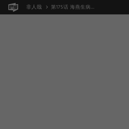
非人哉
第175话 海燕生病精卫照顾（照料 高烧）