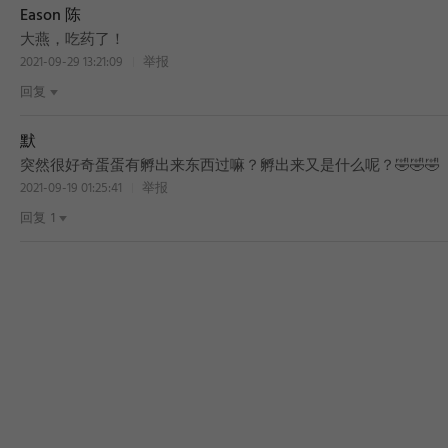
Eason 陈
大燕，吃药了！
2021-09-29 13:21:09
举报
回复
默
突然很好奇蛋蛋有孵出来东西过嘛？孵出来又是什么呢？🤣🤣🤣
2021-09-19 01:25:41
举报
回复
1