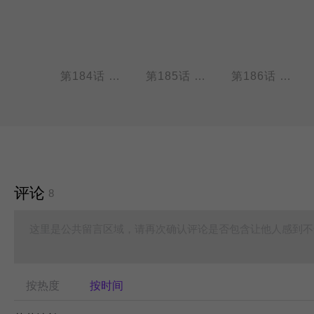
第183话 九月小时候（美女 借毛）
第184话 九月小时候（得救 往事）
第185话 海燕被捕精卫（被捕 噩梦）
第186话 三眼哮天超市（熟人 追逐）
评论
8
这里是公共留言区域，请再次确认评论是否包含让他人感到不
按热度
按时间