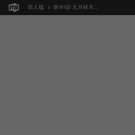
非人哉
第191话 九月哮天哪吒旱冰（平衡 改装）