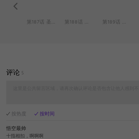
第186话 三眼哮天超市（熟人 追逐）
第187话 圣诞节龙女哪吒十一月哮天（超龄 感动）
第188话 年兽又来了（来早了 那只白泽）
第189话 九月烈烈三眼哪吒（囤货 难题）
评论
5
这里是公共留言区域，请再次确认评论是否包含让他人感到不
按热度
按时间
悟空最帅
十指相扣，啊啊啊