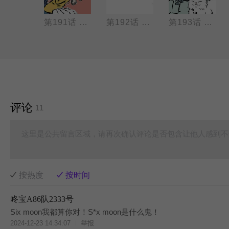
第190话 九月哮天滑旱冰（滑冰 完美）
第191话 九月哮天哪吒旱冰（平衡 改装）
第192话 年兽猫（小区一霸 好朋友）
第193话 年兽猫2（重获新生 友好的证明）
评论
11
这里是公共留言区域，请再次确认评论是否包含让他人感到不
按热度
按时间
咚宝A86队2333号
Six moon我都算你对！S*x moon是什么鬼！
2024-12-23 14:34:07
举报