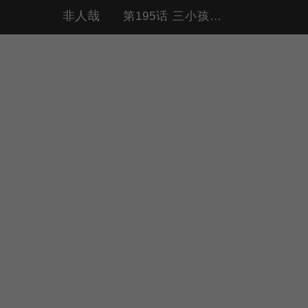
非人哉
第195话 三小孩白泽（菜鸡 补课）