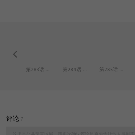
第282话 烈烈掉发九月发带（洗发 发带）
第283话 星君百变发型（发型 限定版）
第284话 白泽生日（生日蛋糕 生日愿望）
第285话 白雪公主1（魔镜魔镜 公主与猎人）
评论
7
这里是公共留言区域，请再次确认评论是否包含让他人感到不