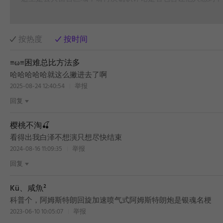
按热度
按时间
≡ω≡困难总比方法多
哈哈哈哈哈就这么撇进去了啊
2025-08-24 12:40:54
举报
回复
樱桃不淘🍒
看得出我白泽不想演只想尽快结束
2024-08-16 11:09:35
举报
回复
Kü、咸魚²
科普个，阿姆斯特朗回旋加速喷气式阿姆斯特朗炮是银魂名梗
2023-06-10 10:05:07
举报