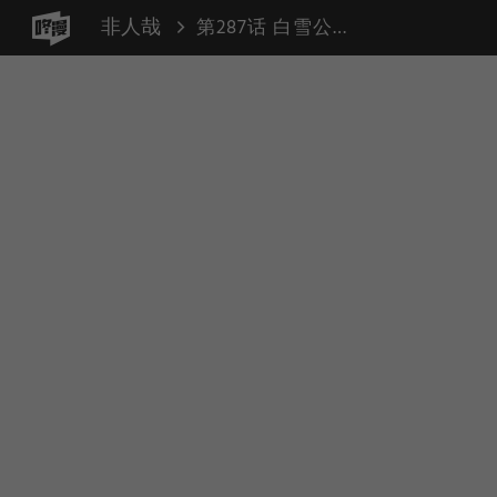
非人哉
第287话 白雪公主3（选一个 毒苹果）