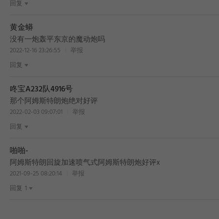
回复
黄金蟒
没有一炮轰平东京的魔动炮吗
2022-12-16 23:26:55
举报
回复
咚宝A232队4916号
那个阿姆斯特朗炮绝对好评
2022-02-03 09:07:01
举报
回复
啪啪-
阿姆斯特朗回旋加速喷气式阿姆斯特朗炮好评x
2021-09-25 08:20:14
举报
回复
1