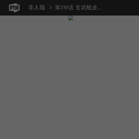
非人哉
第319话 玄武蜕皮（害羞 攻击）