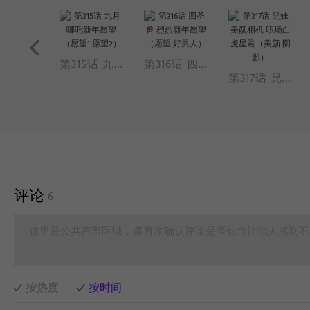
第314话 过年篇（洗脑 红包）
第315话 九月哪吒新年愿望（愿望1 愿望2）
第316话 四圣兽 烈烈新年愿望（愿望 好男人）
第317话 兄妹美颜相机 职场白虎星君（美颜 阴影）
评论
6
这里是公共留言区域，请再次确认评论是否包含让他人感到不
按热度
按时间