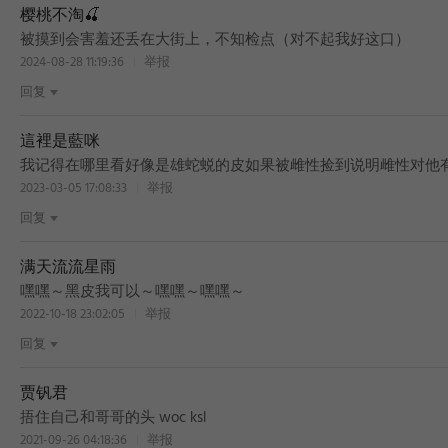
樱桃不淘🍒
被摸到会害羞还丢在大街上，不知检点（对不起我好这口）
2024-08-28 11:19:36
举报
回复
這裡是藍咪
我记得在哪里看好像是雄蛇蜕的皮如果被雌性捡到说明雌性对他
2023-03-05 17:08:33
举报
回复
满天流流星雨
嘿嘿～黑皮我可以～嘿嘿～嘿嘿～
2022-10-18 23:02:05
举报
回复
贾钒君
捂住自己和哥哥的头 woc ksl
2021-09-26 04:18:36
举报