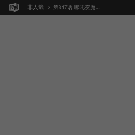
非人哉
第347话 哪吒变魔法少女（街角 强迫）