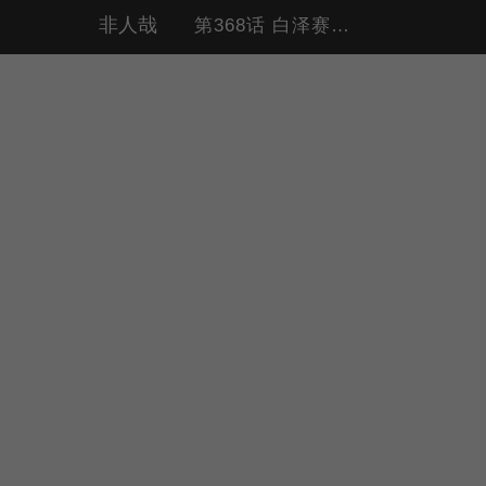
非人哉
第368话 白泽赛太岁领证（自白 办证）