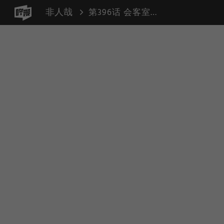
非人哉
第396话 会客室蟑螂（来客 印象）