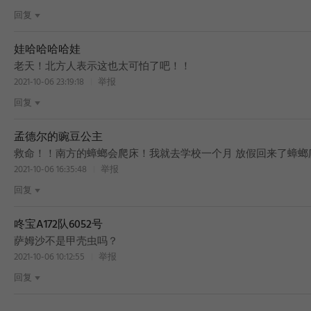
回复
娃哈哈哈哈娃
老天！北方人表示这也太可怕了吧！！
2021-10-06 23:19:18
举报
回复
孟德尔的豌豆公主
救命！！南方的蟑螂会爬床！我就去学校一个月 放假回来了蟑螂
2021-10-06 16:35:48
举报
回复
咚宝A172队6052号
萨姆沙不是甲壳虫吗？
2021-10-06 10:12:55
举报
回复