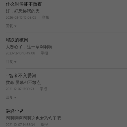
什么时候能不熬夜
好，好恐怖我的天
2026-03-15 15:08:05
举报
回复
塌跌的破网
太恶心了，这一章啊啊啊
2023-12-10 10:49:08
举报
回复
--智者不入爱河
救命 屏幕都不敢点
2021-12-07 17:39:23
举报
回复
浥轻尘💕
啊啊啊啊啊啊这也太恐怖了吧
2021-10-07 14:38:34
举报