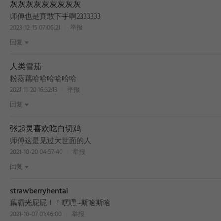
灰灰灰灰灰灰灰灰灰
师傅也是真敢下手啊2333333
2023-12-15 07:06:21
举报
回复
人类雪茄
粉蒸藕哈哈哈哈哈哈
2021-11-20 16:32:13
举报
回复
张起灵喜欢吃白切鸡
师傅这是见过大世面的人
2021-10-20 04:57:40
举报
回复
strawberryhentai
藕霸光屁屁！！嘿嘿~斯哈斯哈
2021-10-07 01:46:00
举报