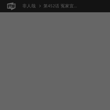
非人哉
第452话 冤家宜解不宜结。