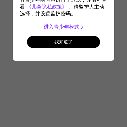
宜青少年的内容进行了过滤，详情可查
看
《儿童隐私政策》
。请监护人主动
选择，并设置监护密码。
进入青少年模式
我知道了