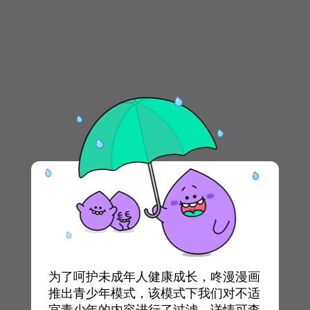
为了呵护未成年人健康成长，咚漫漫画
推出青少年模式，该模式下我们对不适