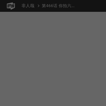
非人哉
第466话 你拍六我拍六，互帮互助是朋友。