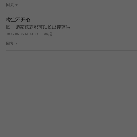
回复
橙宝不开心
回一趟家藕霸都可以长出莲蓬啦
2021-10-05 14:28:30
举报
回复