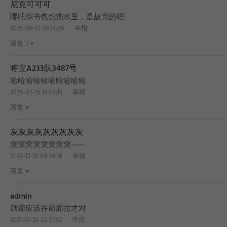
尼克可可可
哪吒你书包也泡水里，是故意的吧
2025-06-12 09:17:09
举报
回复
1
咚宝A233队3487号
哈哈哈哈哈哈哈哈哈哈
2025-03-15 13:56:13
举报
回复
灰灰灰灰灰灰灰灰灰
突突突突突突突突~~~
2023-12-15 04:34:18
举报
回复
admin
藕霸应该在前面拉才对
2021-10-26 02:31:52
举报