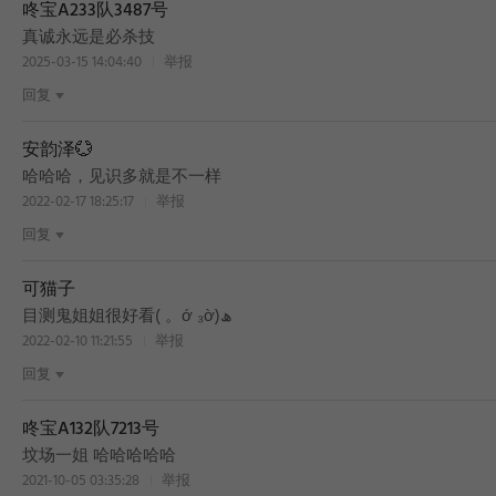
咚宝A233队3487号
真诚永远是必杀技
2025-03-15 14:04:40
举报
回复
安韵泽💮
哈哈哈，见识多就是不一样
2022-02-17 18:25:17
举报
回复
可猫子
目测鬼姐姐很好看( 。ớ ₃ờ)ھ
2022-02-10 11:21:55
举报
回复
咚宝A132队7213号
坟场一姐 哈哈哈哈哈
2021-10-05 03:35:28
举报