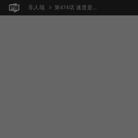
非人哉
第474话 速度是一百七十迈，心情是要多快有多快~