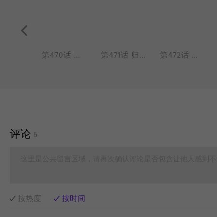
第469话 您有什么苦恼吗？需要麒麟来帮忙吗？
第470话 卖萌的时候要选择自己合适的风格。
第471话 归来吧归来哟，浪迹天涯的游子，归来吧归来哟，别再四处飘泊~
第472话 做出改变总是需要付出一些勇气。
评论
6
这里是公共留言区域，请再次确认评论是否包含让他人感到不
按热度
按时间