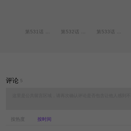
第530话 鼠年要对小老鼠们好一点……吗？
第531话 年夜饭，就在家吃些家常菜吧！
第532话 文昌……掌人间桂籍、嗣胤、名爵、福禄、寿夭、贵贱、地府、水曹诸事。——《文昌祠记》吕维祺
第533话 尺有所短，寸有所长 。
评论
5
这里是公共留言区域，请再次确认评论是否包含让他人感到不
按热度
按时间