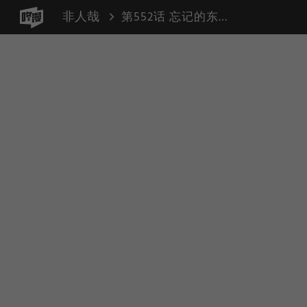
非人哉
第552话 忘记的东西总有一天会再回来。