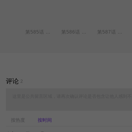
第584话 三百六十行，行行要敬业。
第585话 金榜题名看今朝！
第586话 小朋友们每天都想过儿童节。
第587话 上课偷吃零食格外香。
评论
2
这里是公共留言区域，请再次确认评论是否包含让他人感到不
按热度
按时间