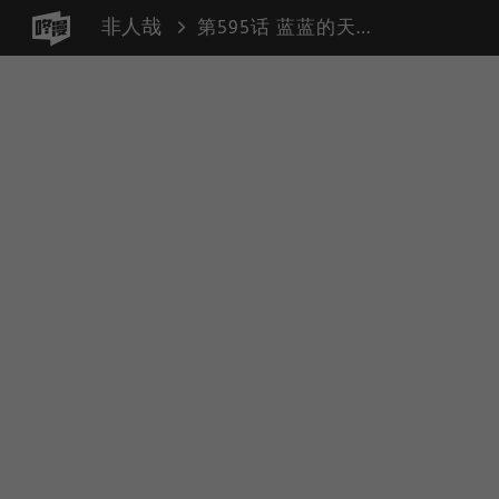
非人哉
第595话 蓝蓝的天空银河里，有片多功能大白云。