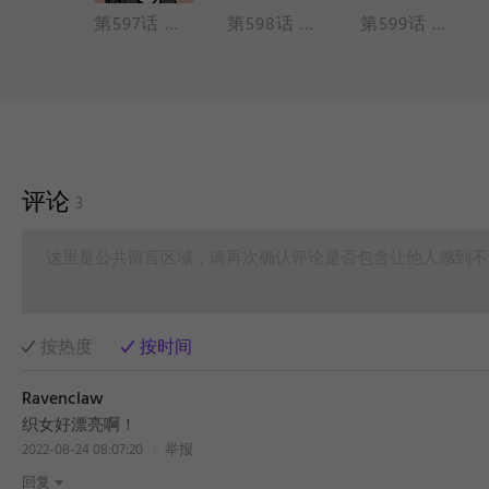
第596话 想要尝试新事物之前，最好还是问问其他尝试过的人。
第597话 重要的东西不能轻易替换，不重要的也不能。
第598话 就这样随风飘啊飘，不知道哪里可以落脚。
第599话 身体状况特殊的时候，最好寻求身边人的帮助，不要逞强。
评论
3
这里是公共留言区域，请再次确认评论是否包含让他人感到不
按热度
按时间
Ravenclaw
织女好漂亮啊！
2022-08-24 08:07:20
举报
回复