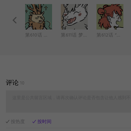
第609话 家里来客人时候的爸妈，和平时非常不一样。
第610话 越努力，越费劲。
第611话 梦想成真以后也不一定会一直很开心。
第612话 “那妖魔捶了两拳，念个咒语，口里喷出火来，鼻子里浓烟迸出，闸闸眼火焰齐生。”——《西游记》
评论
10
这里是公共留言区域，请再次确认评论是否包含让他人感到不
按热度
按时间