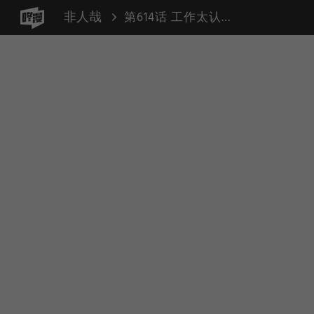
非人哉
第614话 工作太认真，有些工作上的习惯就会带到生活里。