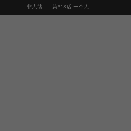
非人哉
第618话 一个人面对买一赠一的活动，需要的不是勇气而是大一点的胃。