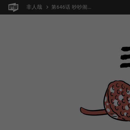
非人哉
第646话 吵吵闹闹又一年！