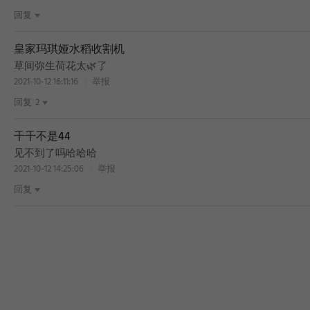
回复
皇家玛琪娅水稻收割机
草间弥生荷花太🌿了
2021-10-12 16:11:16
举报
回复
2
千千不是44
见不到了吗哈哈哈
2021-10-12 14:25:06
举报
回复