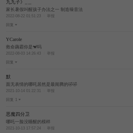
九九子》_＿
家长暑假叫醒孩子办法之一 制造噪音法
2022-08-22 01:51:23
举报
回复
YCarole
救命藕霸你是🐒吗
2022-08-03 14:26:43
举报
回复
默
面无表情的哪吒居然是最闹腾的🤣🤣
2021-10-14 01:22:31
举报
回复
1
恶魔四分卫
哪吒一脸没睡醒的模样
2021-10-13 17:57:24
举报