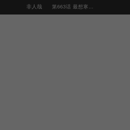
非人哉
第663话 最想寒假快点结束的，是爸妈。