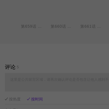
第658话 快过年了，年兽又出场了。
第659话 今年的年兽也是如此可爱。
第660话 奶奶最知道你吃没吃饱。
第661话 过年的时候才知道原来还有那么多不认识的亲戚。
评论
5
这里是公共留言区域，请再次确认评论是否包含让他人感到不
按热度
按时间