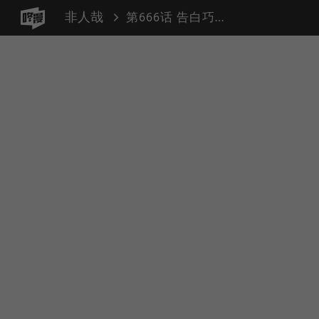
非人哉
第666话 告白巧克力，吃了甜蜜蜜。