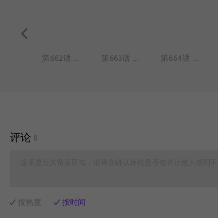
第661话 过年的时候才知道原来还有那么多不认识的亲戚。
第662话 烤肉就是战争。
第663话 最想寒假快点结束的，是爸妈。
第664话 我照镜子就像二师兄照镜子。
评论
8
这里是公共留言区域，请再次确认评论是否包含让他人感到不
按热度
按时间