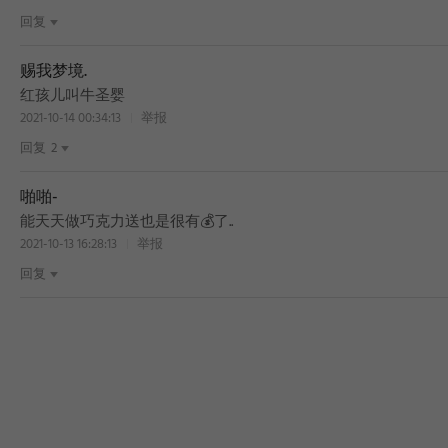
回复
赐我梦境.
红孩儿叫牛圣婴
2021-10-14 00:34:13
举报
回复
2
啪啪-
能天天做巧克力送也是很有💰了..
2021-10-13 16:28:13
举报
回复