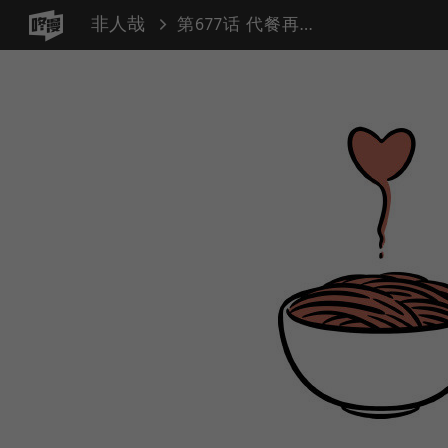
非人哉
第677话 代餐再香也是代餐。