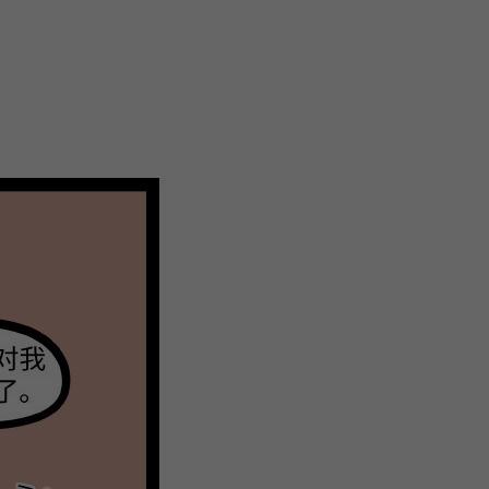
关
新
QQ
复