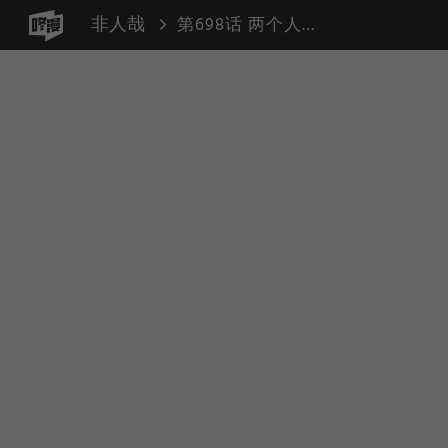
非人哉
第698话 两个人合适不合适要相处一段时间才知道。