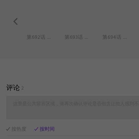
第691话 三千烦恼丝，一剪解千愁。
第692话 我在遥望，月亮之上，有多少玉兔在自由的建房。
第693话 学乐器就是要挑趁手的。
第694话 听到某些音乐的时候，眼前会很自然地浮现出画面。
评论
2
这里是公共留言区域，请再次确认评论是否包含让他人感到不
按热度
按时间