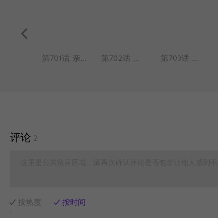
第700话 爱情在哪里呀，爱情在哪里？
第701话 亲情、爱情、朋友情，大家都是真感情。
第702话 员工培训的时候千万不能打瞌睡。
第703话 最怕搬完家才发现有东西不见了。
评论
2
这里是公共留言区域，请再次确认评论是否包含让他人感到不
按热度
按时间