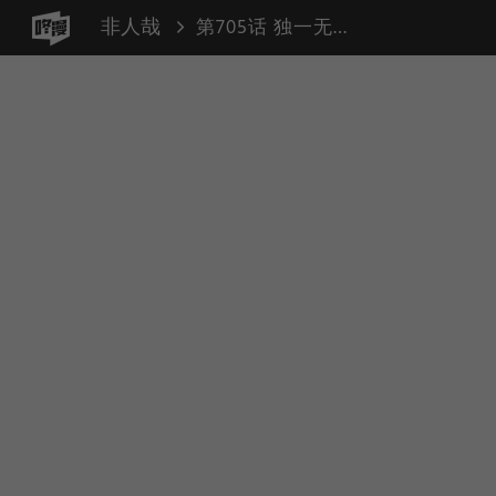
非人哉
第705话 独一无二的你，有独一无二的天赋。