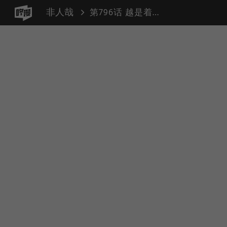
非人哉
第796话 越是着急打电话时，越是容易没信号