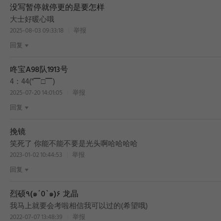
没写暂停就停更的是要怎样
大士好暖心哦
2025-08-03 09:33:18
举报
回复
咚宝A98队1913号
4：44("▔□▔)
2025-07-20 14:01:05
举报
回复
挽镜
笑死了 你能不能不要是光头啊哈哈哈哈
2023-01-02 10:44:53
举报
回复
烈硕٩(๑´0`๑)۶ 龙晶
我马上就要会考啦相信我可以过的(希望哦)
2022-07-07 13:48:39
举报