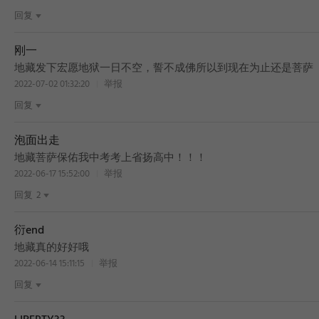
回复
刚一
地藏发下宏愿地狱一日不空，誓不成佛所以到现在为止还是菩萨
2022-07-02 01:32:20
举报
回复
泡面出走
地藏菩萨保佑我中考考上省扬高中！！！
2022-06-17 15:52:00
举报
回复
2
衍end
地藏真的好好哦
2022-06-14 15:11:15
举报
回复