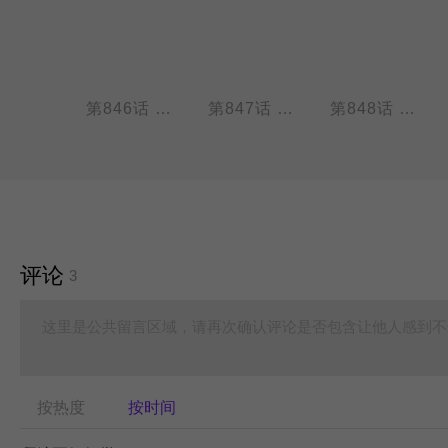
第845话 厉害的主人也会养厉害的宠物
第846话 饭菜还是现做的香
第847话 发型对气质的影响真的很大
第848话 强强联手，效果更佳
评论
3
这里是公共留言区域，请再次确认评论是否包含让他人感到不
按热度
按时间