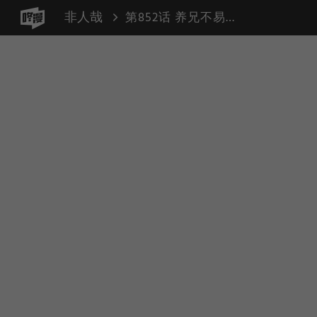
非人哉
第852话 养兄不易，可以退养吗？