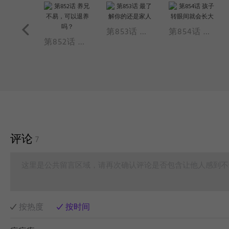
第853话 最了解你的还是家人
第854话 孩子转眼间就会长大
第851话 有些话不能说，有些事不能做
第852话 养兄不易，可以退养吗？
评论
7
这里是公共留言区域，请再次确认评论是否包含让他人感到不
按热度
按时间