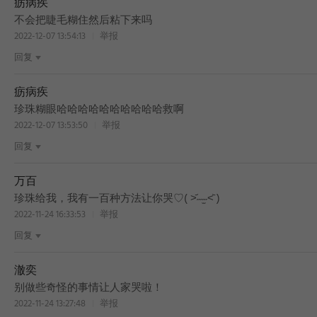
疬病疾
不会把睫毛糊住然后粘下来吗
2022-12-07 13:54:13
举报
回复
疬病疾
珍珠糊眼哈哈哈哈哈哈哈哈哈哈救啊
2022-12-07 13:53:50
举报
回复
万百
珍珠给我，我有一百种方法让你哭♡( ˃᷄˶˶̫˶˂᷅ )
2022-11-24 16:33:53
举报
回复
澈奕
别做些奇怪的事情让人家哭啦！
2022-11-24 13:27:48
举报