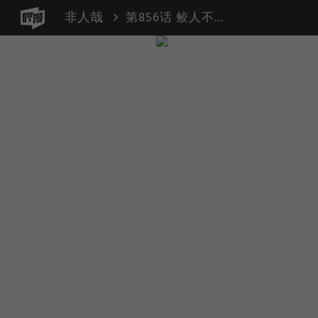
非人哉
第856话 鲛人不贵珠