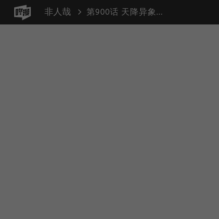
非人哉
第900话 天降异象真的预示着有大事发生吗？