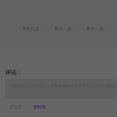
第930话 赤日炎炎似火烧。
第931话 高端的食材往往只需要简单的烹饪。
番外 · 如梦令 第一回
番外 · 如梦令 第二回
评论
3
这里是公共留言区域，请再次确认评论是否包含让他人感到不
按热度
按时间