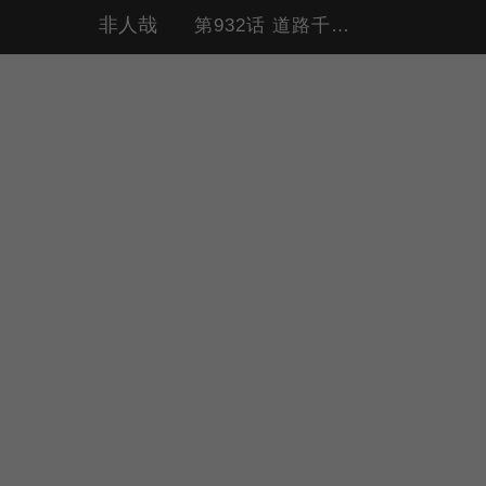
非人哉
第932话 道路千万条，安全第一条